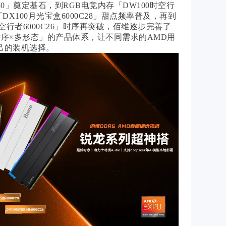
C30」奠定基石，到RGB电竞内存「DW100时空行
和「DX100月光宝盒6000C28」甜点频率普及，再到
时空行者6000C26」时序再突破，佰维逐步完善了
时序×多形态」的产品体系，让不同需求的AMD用
己的装机选择。