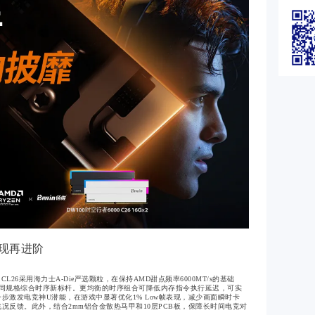
表现再进阶
/s CL26采用海力士A-Die严选颗粒，在保持AMD甜点频率6000MT/s的基础
-72树立同规格综合时序新标杆。更均衡的时序组合可降低内存指令执行延迟，可实
步激发电竞神U潜能，在游戏中显著优化1% Low帧表现，减少画面瞬时卡
况反馈。此外，结合2mm铝合金散热马甲和10层PCB板，保障长时间电竞对