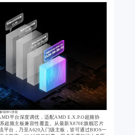
键解锁神U潜能
MD平台深度调优，适配AMD E.X.P.O超频协
系超频主板兼容性覆盖。从最新X870E旗舰芯片
主流平台，乃至A620入门级主板，皆可通过BIOS一