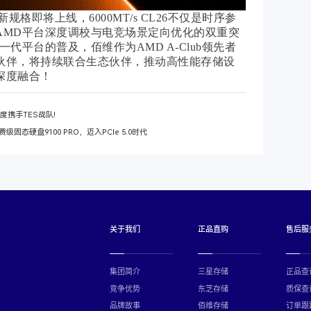
新规格即将上线，6000MT/s CL26不仅是时序参
AMD平台深度调校与电竞场景定向优化的双重突
一代平台的普及，佰维作为AMD A-Club领先者
伙伴，将持续联合生态伙伴，推动高性能存储设
深度融合！
度携手TES战队!
固态硬盘9100 PRO，迈入PCIe 5.0时代
关于我们
正品直购
售后服
集团简介
三星存储
正品查
竞争优势
东芝存储
质保查
品牌故事
佰维存储
订单跟