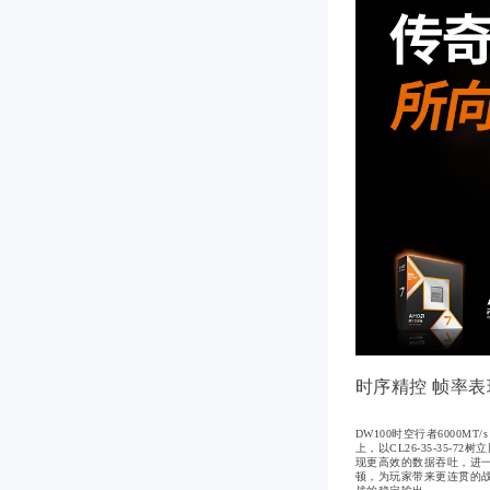
时序精控 帧率
DW100时空行者6000MT
上，以CL26-35-35
现更高效的数据吞吐，进一
顿，为玩家带来更连贯的战