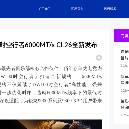
关于我们
正品直购
售后服务
同类
时空行者6000MT/s CL26全新发布
追光
登陆2
2026-
Club领先者俱乐部核心合作伙伴，佰维存储为电竞内
100时空行者」打造全新规格——6000MT/s
新品
写 
规格不仅延续了DW100时空行者“高性能、强兼
2026-
一步优化时序，造就6000MT/s频率下的最低时
度适配，为锐龙9000系列及9800 X3D用户带来
佰维
场回
。
2026-