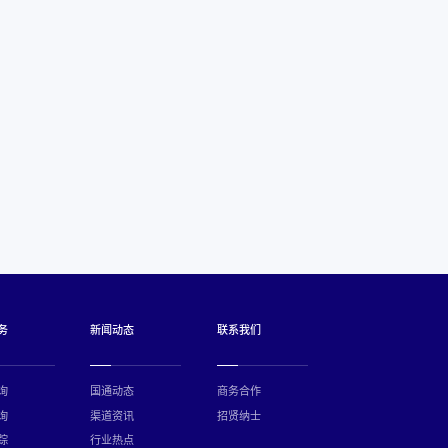
务
新闻动态
联系我们
询
国通动态
商务合作
询
渠道资讯
招贤纳士
踪
行业热点