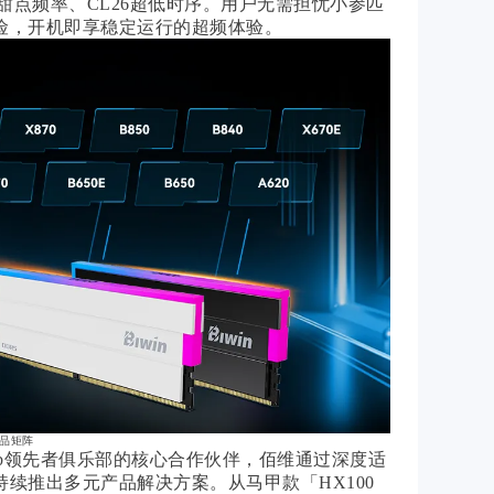
T/s甜点频率、CL26超低时序。用户无需担忧小参匹
险，开机即享稳定运行的超频体验。
产品矩阵
Club领先者俱乐部的核心合作伙伴，佰维通过深度适
持续推出多元产品解决方案。从马甲款「HX100