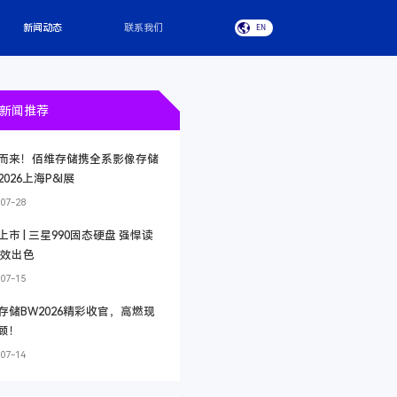
新闻动态
联系我们
EN
新闻推荐
而来！佰维存储携全系影像存储
026上海P&I展
07-28
上市 | 三星990固态硬盘 强悍读
能效出色
07-15
存储BW2026精彩收官，高燃现
顾！
07-14