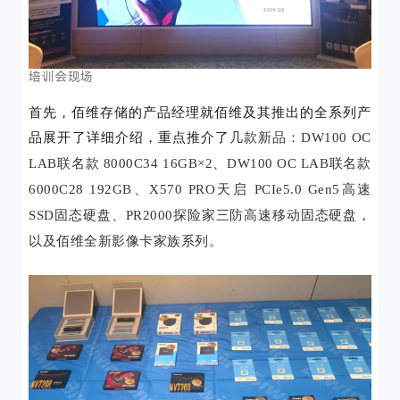
培训会现场
首先，
佰维存储的产品经理
就佰维及其推出的全系列产
品展开了详细介绍，重点推介了
几款新品：
DW100 OC
LAB联名款 8000C34 16GB×2
、
DW100 OC LAB联名款
6000C28 1
9
2
G
B
、
X570 PRO天启 PCIe5.0 Gen5高速
SSD固态硬盘、
PR2000探险家三防高速移动固态硬盘，
以及
佰维全新影像卡家族系列
。