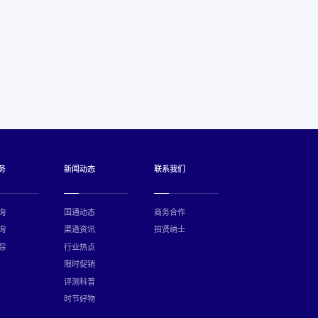
务
新闻动态
联系我们
询
国通动态
商务合作
询
渠道资讯
招贤纳士
踪
行业热点
限时促销
评测科普
时节好物