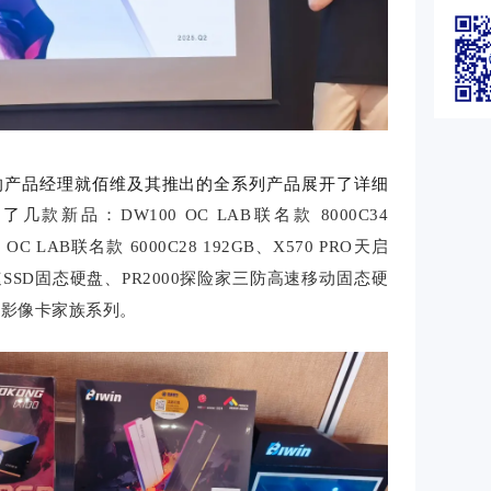
的产品经理
就佰维及其推出的全系列产品展开了详细
介了
几款新品：
DW100 OC LAB联名款 8000C34
 OC LAB联名款 6000C28 1
9
2
G
B
、
X570 PRO天启
5高速SSD固态硬盘、
PR2000探险家三防高速移动固态硬
新影像卡家族系列
。