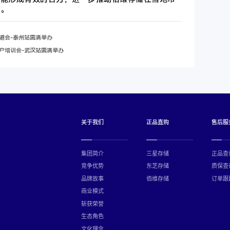
展。
道会-泰州站圆满举办
户培训会-武汉站圆满举办
关于我们
正品直购
售后服
集团简介
三星存储
正品查
竞争优势
东芝存储
质保查
品牌故事
佰维存储
订单跟
商业模式
斩获荣誉
生态角色
文化理念