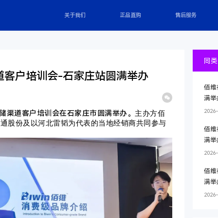
关于我们
正品直购
售后服务
同类
道客户培训会-石家庄站圆满举办
佰维
满举
2026-
主办方佰
存储渠道客户培训会在石家庄市圆满举办。
国通股份及以
河北雷韬
为代表的当地经销商共同参与
佰维
满举
2026-
佰维
满举
2026-