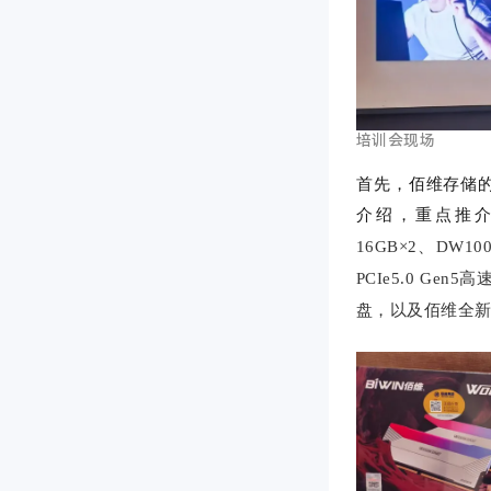
培训会现场
首先，
佰维存储
介绍，重点推
16GB×2
、
DW100
PCIe5.0 Gen
盘，
以及
佰维全