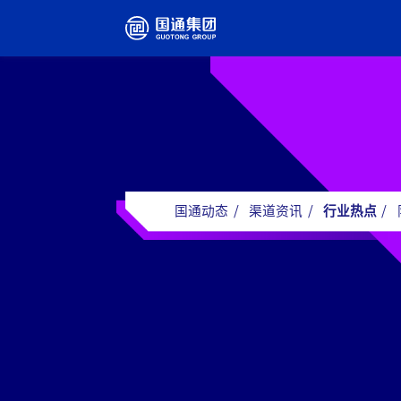
国通动态
/
渠道资讯
/
行业热点
/