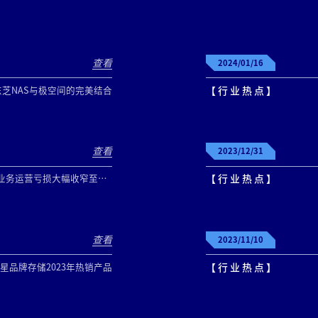
查看
2024/01/16
芝NAS与极空间的完美结合
【 行 业 热 点 】
查看
2023/12/31
韩媒：三星电子2023年Q4半导体业务运营亏损大幅收窄至7.6亿美元
【 行 业 热 点 】
查看
2023/11/10
星品牌存储2023年热销产品
【 行 业 热 点 】