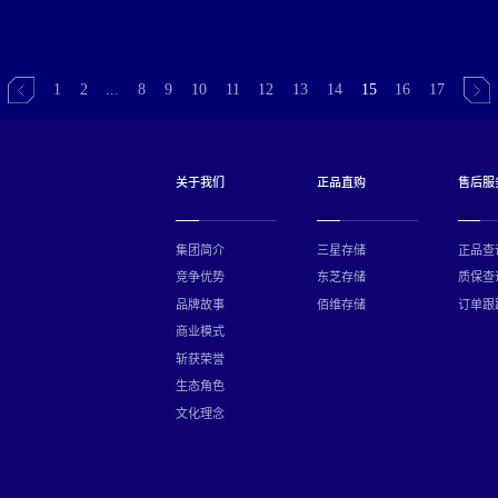
1
2
...
8
9
10
11
12
13
14
15
16
17
关于我们
正品直购
售后服
集团简介
三星存储
正品查
竞争优势
东芝存储
质保查
品牌故事
佰维存储
订单跟
商业模式
斩获荣誉
生态角色
文化理念