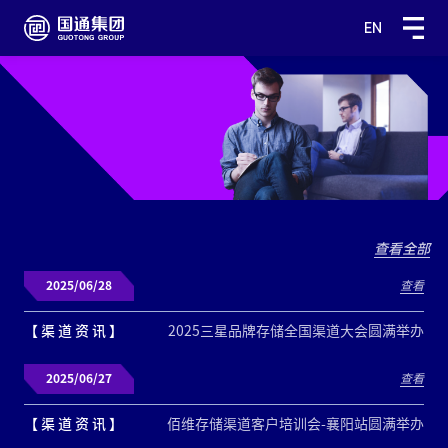
EN
查看全部
2025/06/28
查看
【 渠 道 资 讯 】
2025三星品牌存储全国渠道大会圆满举办
2025/06/27
查看
【 渠 道 资 讯 】
佰维存储渠道客户培训会-襄阳站圆满举办